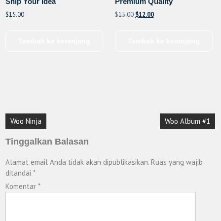
Ship Your Idea
Premium Quality
Harga
Harga
$
15.00
$
15.00
$
12.00
aslinya
saat
adalah:
ini
Tambah ke keranjang
Tambah ke keranjang
$15.00.
adalah:
$12.00.
Navigasi
Woo Ninja
Woo Album #1
pos
Tinggalkan Balasan
Alamat email Anda tidak akan dipublikasikan.
Ruas yang wajib
ditandai
*
Komentar
*