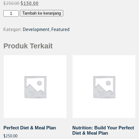
Harga
Harga
$
250.00
$
150.00
aslinya
saat
Kuantitas
Tambah ke keranjang
adalah:
ini
WordPress
$250.00.
adalah:
for
Kategori:
Development
,
Featured
$150.00.
Beginners
–
Produk Terkait
Master
WordPress
Perfect Diet & Meal Plan
Nutrition: Build Your Perfect
Diet & Meal Plan
$
250.00