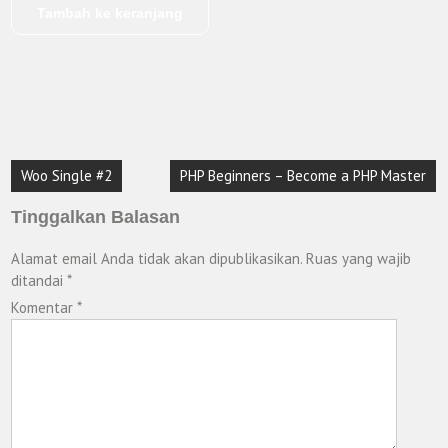
Tambah ke keranjang
Navigasi
Woo Single #2
PHP Beginners – Become a PHP Master
pos
Tinggalkan Balasan
Alamat email Anda tidak akan dipublikasikan.
Ruas yang wajib
ditandai
*
Komentar
*