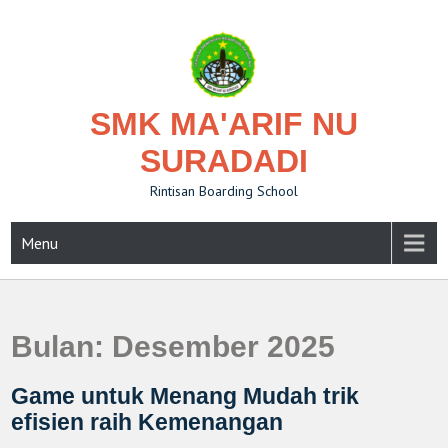
Skip
to
content
SMK MA'ARIF NU
SURADADI
Rintisan Boarding School
Menu
Bulan:
Desember 2025
Game untuk Menang Mudah trik
efisien raih Kemenangan