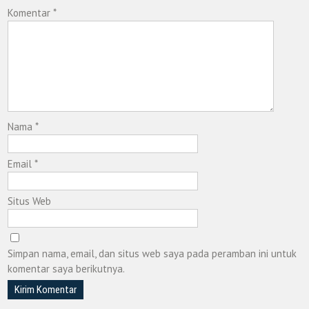
Komentar
*
Nama
*
Email
*
Situs Web
Simpan nama, email, dan situs web saya pada peramban ini untuk
komentar saya berikutnya.