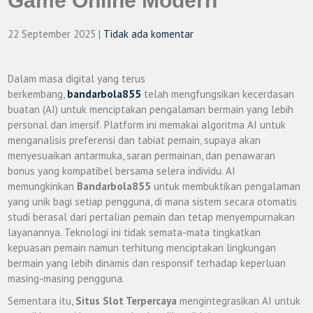
Game Online Modern
22 September 2025
|
Tidak ada komentar
Dalam masa digital yang terus
berkembang,
bandarbola855
telah mengfungsikan kecerdasan
buatan (AI) untuk menciptakan pengalaman bermain yang lebih
personal dan imersif. Platform ini memakai algoritma AI untuk
menganalisis preferensi dan tabiat pemain, supaya akan
menyesuaikan antarmuka, saran permainan, dan penawaran
bonus yang kompatibel bersama selera individu. AI
memungkinkan
Bandarbola855
untuk membuktikan pengalaman
yang unik bagi setiap pengguna, di mana sistem secara otomatis
studi berasal dari pertalian pemain dan tetap menyempurnakan
layanannya. Teknologi ini tidak semata-mata tingkatkan
kepuasan pemain namun terhitung menciptakan lingkungan
bermain yang lebih dinamis dan responsif terhadap keperluan
masing-masing pengguna.
Sementara itu,
Situs Slot Terpercaya
mengintegrasikan AI untuk