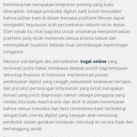
berkelanjutan merupakan komponen penting yang kudu
diterapkan. Sebagai penduduk digital, kami butuh menyadari
bahwa pilihan kami di dalam memakai platform hiburan dapat
mengambil keputusan arah pertumbuhan industri ini ke depan.
Oleh sebab itu, vital bagi kita untuk selamanya memprioritaskan
platform yang telah memenuhi semua kriteria hukum dan
menunjukkan loyalitas didalam buat perlindungan kepentingan
pengguna.
Menurut pandangan aku pertumbuhan
togel online
yang
terlewati justru bakal membawa dampak positif bagi kemajuan
teknologi finansial di Indonesia. Implementasi proses
pembayaran digital yang canggih, mekanisme keamanan berlapis,
dan protokol pertolongan information yang ketat merupakan
inovasi yang patut diapresiasi. namun sebagai pengguna yang
cerdas, kita kudu masih kronis dan aktif di dalam menentukan
bahwa semua transaksi dan data teristimewa kami terlindungi
dengan baik. Literasi digital yang lumayan akan menolong
penduduk dalam gunakan kemajuan teknologi ini secara bijak dan
bertanggung jawab.