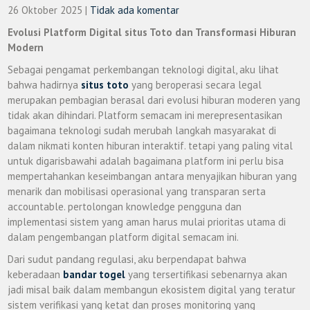
26 Oktober 2025
|
Tidak ada komentar
Evolusi Platform Digital situs Toto dan Transformasi Hiburan
Modern
Sebagai pengamat perkembangan teknologi digital, aku lihat
bahwa hadirnya
situs toto
yang beroperasi secara legal
merupakan pembagian berasal dari evolusi hiburan moderen yang
tidak akan dihindari. Platform semacam ini merepresentasikan
bagaimana teknologi sudah merubah langkah masyarakat di
dalam nikmati konten hiburan interaktif. tetapi yang paling vital
untuk digarisbawahi adalah bagaimana platform ini perlu bisa
mempertahankan keseimbangan antara menyajikan hiburan yang
menarik dan mobilisasi operasional yang transparan serta
accountable. pertolongan knowledge pengguna dan
implementasi sistem yang aman harus mulai prioritas utama di
dalam pengembangan platform digital semacam ini.
Dari sudut pandang regulasi, aku berpendapat bahwa
keberadaan
bandar togel
yang tersertifikasi sebenarnya akan
jadi misal baik dalam membangun ekosistem digital yang teratur
sistem verifikasi yang ketat dan proses monitoring yang