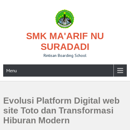
Skip
to
content
SMK MA'ARIF NU
SURADADI
Rintisan Boarding School
Menu
Evolusi Platform Digital web
site Toto dan Transformasi
Hiburan Modern