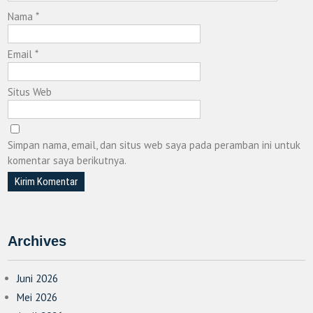
Nama
*
Email
*
Situs Web
Simpan nama, email, dan situs web saya pada peramban ini untuk
komentar saya berikutnya.
Archives
Juni 2026
Mei 2026