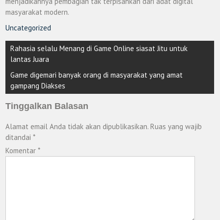
menjadikannya pembagian tak terpisahkan dari adat digital
masyarakat modern.
Uncategorized
Navigasi
Rahasia selalu Menang di Game Online siasat Jitu untuk
pos
lantas Juara
Game digemari banyak orang di masyarakat yang amat
gampang Diakses
Tinggalkan Balasan
Alamat email Anda tidak akan dipublikasikan.
Ruas yang wajib
ditandai
*
Komentar
*