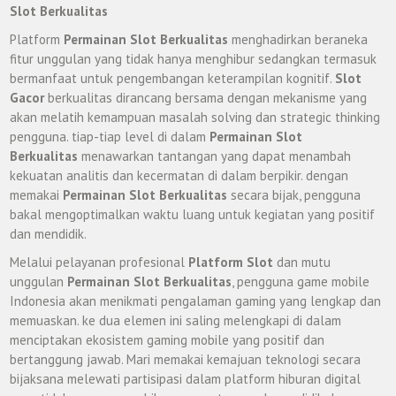
Slot Berkualitas
Platform
Permainan Slot Berkualitas
menghadirkan beraneka
fitur unggulan yang tidak hanya menghibur sedangkan termasuk
bermanfaat untuk pengembangan keterampilan kognitif.
Slot
Gacor
berkualitas dirancang bersama dengan mekanisme yang
akan melatih kemampuan masalah solving dan strategic thinking
pengguna. tiap-tiap level di dalam
Permainan Slot
Berkualitas
menawarkan tantangan yang dapat menambah
kekuatan analitis dan kecermatan di dalam berpikir. dengan
memakai
Permainan Slot Berkualitas
secara bijak, pengguna
bakal mengoptimalkan waktu luang untuk kegiatan yang positif
dan mendidik.
Melalui pelayanan profesional
Platform Slot
dan mutu
unggulan
Permainan Slot Berkualitas
, pengguna game mobile
Indonesia akan menikmati pengalaman gaming yang lengkap dan
memuaskan. ke dua elemen ini saling melengkapi di dalam
menciptakan ekosistem gaming mobile yang positif dan
bertanggung jawab. Mari memakai kemajuan teknologi secara
bijaksana melewati partisipasi dalam platform hiburan digital