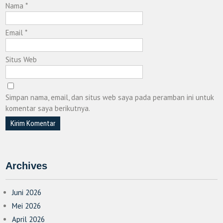
Nama
*
Email
*
Situs Web
Simpan nama, email, dan situs web saya pada peramban ini untuk
komentar saya berikutnya.
Archives
Juni 2026
Mei 2026
April 2026