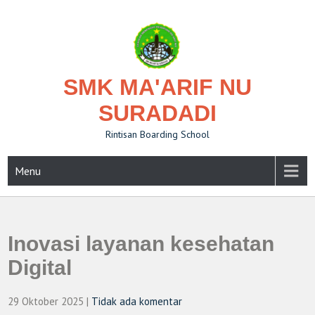
Skip
to
content
SMK MA'ARIF NU
SURADADI
Rintisan Boarding School
Menu
Inovasi layanan kesehatan
Digital
29 Oktober 2025
|
Tidak ada komentar