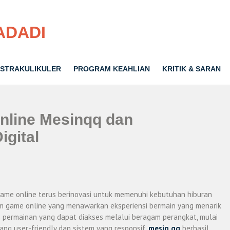
ADADI
STRAKULIKULER
PROGRAM KEAHLIAN
KRITIK & SARAN
nline Mesinqq dan
igital
ame online terus berinovasi untuk memenuhi kebutuhan hiburan
rm game online yang menawarkan eksperiensi bermain yang menarik
is permainan yang dapat diakses melalui beragam perangkat, mulai
ng user-friendly dan sistem yang responsif,
mesin qq
berhasil