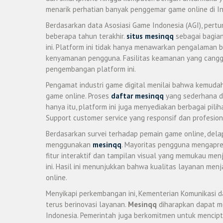
menarik perhatian banyak penggemar game online di In
Berdasarkan data Asosiasi Game Indonesia (AGI), per
beberapa tahun terakhir.
situs mesinqq
sebagai bagian
ini. Platform ini tidak hanya menawarkan pengalaman
kenyamanan pengguna. Fasilitas keamanan yang canggih
pengembangan platform ini.
Pengamat industri game digital menilai bahwa kemuda
game online. Proses
daftar mesinqq
yang sederhana da
hanya itu, platform ini juga menyediakan berbagai pili
Support customer service yang responsif dan profesi
Berdasarkan survei terhadap pemain game online, de
menggunakan
mesinqq
. Mayoritas pengguna mengapres
fitur interaktif dan tampilan visual yang memukau me
ini. Hasil ini menunjukkan bahwa kualitas layanan m
online.
Menyikapi perkembangan ini, Kementerian Komunikasi 
terus berinovasi layanan.
Mesinqq
diharapkan dapat me
Indonesia. Pemerintah juga berkomitmen untuk mencipt