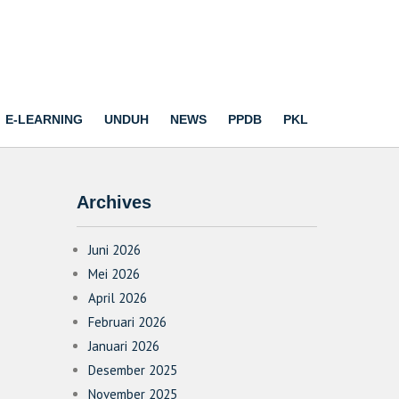
E-LEARNING
UNDUH
NEWS
PPDB
PKL
Archives
Juni 2026
Mei 2026
April 2026
Februari 2026
Januari 2026
Desember 2025
November 2025