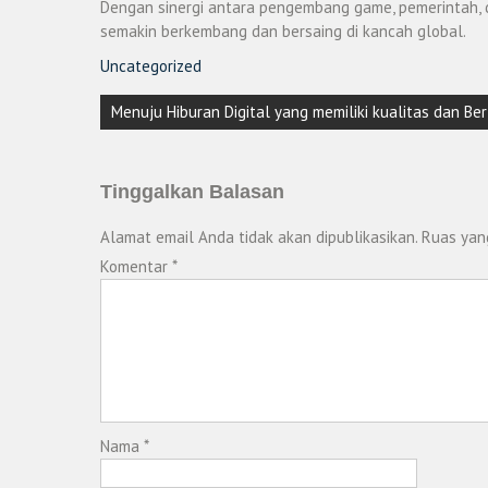
Dengan sinergi antara pengembang game, pemerintah, d
semakin berkembang dan bersaing di kancah global.
Uncategorized
Navigasi
Menuju Hiburan Digital yang memiliki kualitas dan B
pos
Tinggalkan Balasan
Alamat email Anda tidak akan dipublikasikan.
Ruas yan
Komentar
*
Nama
*