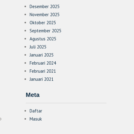
Desember 2025
November 2025
Oktober 2025
September 2025
Agustus 2025
Juli 2025
Januari 2025
Februari 2024
Februari 2021
Januari 2021
Meta
Daftar
o
Masuk