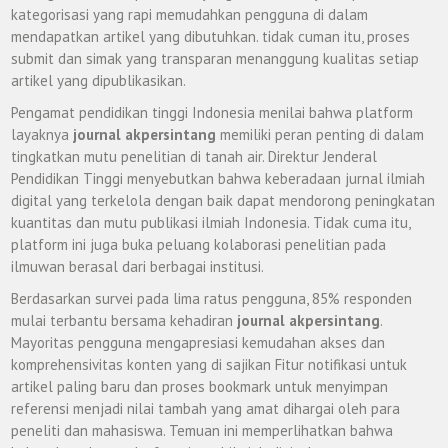
kategorisasi yang rapi memudahkan pengguna di dalam
mendapatkan artikel yang dibutuhkan. tidak cuman itu, proses
submit dan simak yang transparan menanggung kualitas setiap
artikel yang dipublikasikan.
Pengamat pendidikan tinggi Indonesia menilai bahwa platform
layaknya
journal akpersintang
memiliki peran penting di dalam
tingkatkan mutu penelitian di tanah air. Direktur Jenderal
Pendidikan Tinggi menyebutkan bahwa keberadaan jurnal ilmiah
digital yang terkelola dengan baik dapat mendorong peningkatan
kuantitas dan mutu publikasi ilmiah Indonesia. Tidak cuma itu,
platform ini juga buka peluang kolaborasi penelitian pada
ilmuwan berasal dari berbagai institusi.
Berdasarkan survei pada lima ratus pengguna, 85% responden
mulai terbantu bersama kehadiran
journal akpersintang
.
Mayoritas pengguna mengapresiasi kemudahan akses dan
komprehensivitas konten yang di sajikan Fitur notifikasi untuk
artikel paling baru dan proses bookmark untuk menyimpan
referensi menjadi nilai tambah yang amat dihargai oleh para
peneliti dan mahasiswa. Temuan ini memperlihatkan bahwa