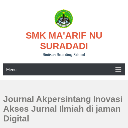
Skip
to
content
SMK MA'ARIF NU
SURADADI
Rintisan Boarding School
Menu
Journal Akpersintang Inovasi
Akses Jurnal Ilmiah di jaman
Digital