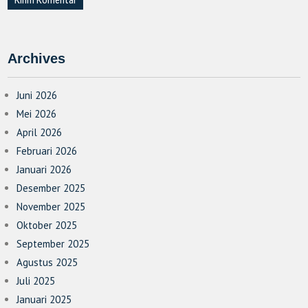
Archives
Juni 2026
Mei 2026
April 2026
Februari 2026
Januari 2026
Desember 2025
November 2025
Oktober 2025
September 2025
Agustus 2025
Juli 2025
Januari 2025