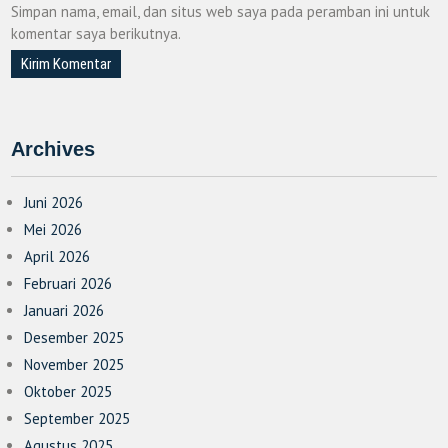
Simpan nama, email, dan situs web saya pada peramban ini untuk
komentar saya berikutnya.
Archives
Juni 2026
Mei 2026
April 2026
Februari 2026
Januari 2026
Desember 2025
November 2025
Oktober 2025
September 2025
Agustus 2025