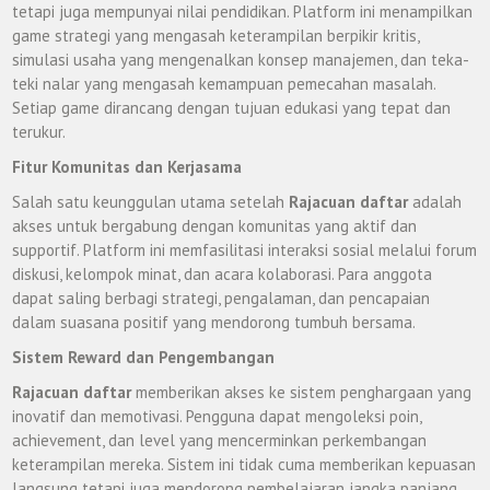
tetapi juga mempunyai nilai pendidikan. Platform ini menampilkan
game strategi yang mengasah keterampilan berpikir kritis,
simulasi usaha yang mengenalkan konsep manajemen, dan teka-
teki nalar yang mengasah kemampuan pemecahan masalah.
Setiap game dirancang dengan tujuan edukasi yang tepat dan
terukur.
Fitur Komunitas dan Kerjasama
Salah satu keunggulan utama setelah
Rajacuan daftar
adalah
akses untuk bergabung dengan komunitas yang aktif dan
supportif. Platform ini memfasilitasi interaksi sosial melalui forum
diskusi, kelompok minat, dan acara kolaborasi. Para anggota
dapat saling berbagi strategi, pengalaman, dan pencapaian
dalam suasana positif yang mendorong tumbuh bersama.
Sistem Reward dan Pengembangan
Rajacuan daftar
memberikan akses ke sistem penghargaan yang
inovatif dan memotivasi. Pengguna dapat mengoleksi poin,
achievement, dan level yang mencerminkan perkembangan
keterampilan mereka. Sistem ini tidak cuma memberikan kepuasan
langsung tetapi juga mendorong pembelajaran jangka panjang