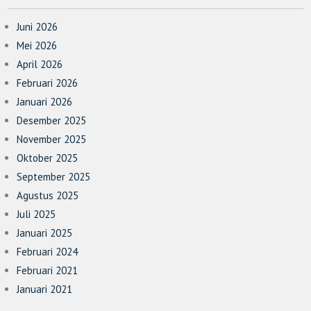
Juni 2026
Mei 2026
April 2026
Februari 2026
Januari 2026
Desember 2025
November 2025
Oktober 2025
September 2025
Agustus 2025
Juli 2025
Januari 2025
Februari 2024
Februari 2021
Januari 2021