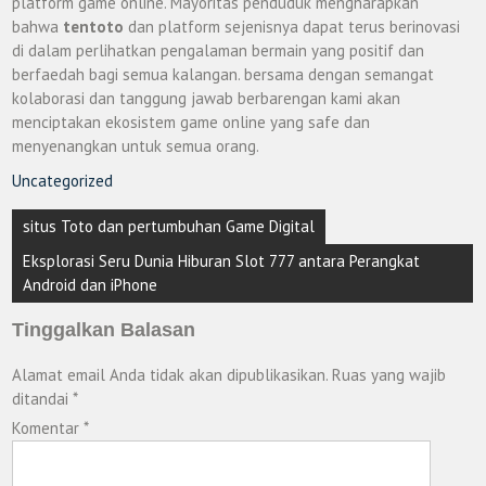
platform game online. Mayoritas penduduk mengharapkan
bahwa
tentoto
dan platform sejenisnya dapat terus berinovasi
di dalam perlihatkan pengalaman bermain yang positif dan
berfaedah bagi semua kalangan. bersama dengan semangat
kolaborasi dan tanggung jawab berbarengan kami akan
menciptakan ekosistem game online yang safe dan
menyenangkan untuk semua orang.
Uncategorized
Navigasi
situs Toto dan pertumbuhan Game Digital
pos
Eksplorasi Seru Dunia Hiburan Slot 777 antara Perangkat
Android dan iPhone
Tinggalkan Balasan
Alamat email Anda tidak akan dipublikasikan.
Ruas yang wajib
ditandai
*
Komentar
*