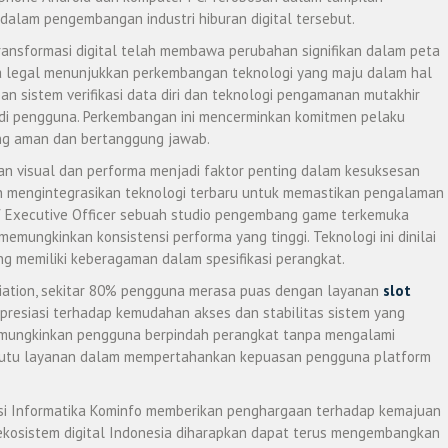
alam pengembangan industri hiburan digital tersebut.
transformasi digital telah membawa perubahan signifikan dalam peta
a legal menunjukkan perkembangan teknologi yang maju dalam hal
 sistem verifikasi data diri dan teknologi pengamanan mutakhir
badi pengguna. Perkembangan ini mencerminkan komitmen pelaku
ang aman dan bertanggung jawab.
an visual dan performa menjadi faktor penting dalam kesuksesan
h mengintegrasikan teknologi terbaru untuk memastikan pengalaman
ief Executive Officer sebuah studio pengembang game terkemuka
ungkinkan konsistensi performa yang tinggi. Teknologi ini dinilai
g memiliki keberagaman dalam spesifikasi perangkat.
ciation, sekitar 80% pengguna merasa puas dengan layanan
slot
presiasi terhadap kemudahan akses dan stabilitas sistem yang
 memungkinkan pengguna berpindah perangkat tanpa mengalami
 mutu layanan dalam mempertahankan kepuasan pengguna platform
kasi Informatika Kominfo memberikan penghargaan terhadap kemajuan
ekosistem digital Indonesia diharapkan dapat terus mengembangkan