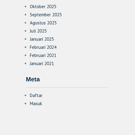
Oktober 2025
September 2025
Agustus 2025
Juli 2025
Januari 2025
Februari 2024
Februari 2021
Januari 2021
Meta
Daftar
Masuk