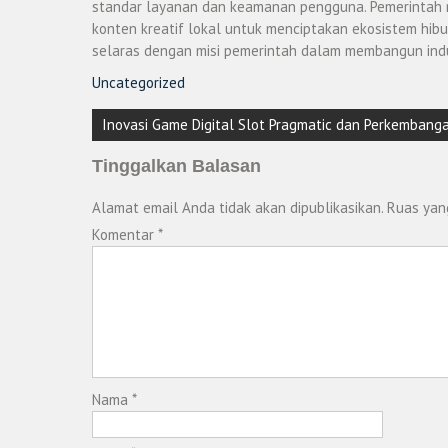
standar layanan dan keamanan pengguna. Pemerintah 
konten kreatif lokal untuk menciptakan ekosistem hibura
selaras dengan misi pemerintah dalam membangun indus
Uncategorized
Navigasi
Inovasi Game Digital Slot Pragmatic dan Perkembanga
pos
Tinggalkan Balasan
Alamat email Anda tidak akan dipublikasikan.
Ruas yan
Komentar
*
Nama
*