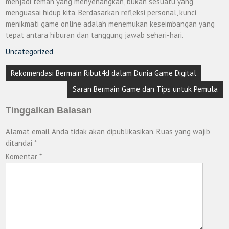
menjadi teman yang menyenangkan, bukan sesuatu yang
menguasai hidup kita. Berdasarkan refleksi personal, kunci
menikmati game online adalah menemukan keseimbangan yang
tepat antara hiburan dan tanggung jawab sehari-hari.
Uncategorized
Navigasi
Rekomendasi Bermain Ribut4d dalam Dunia Game Digital
pos
Saran Bermain Game dan Tips untuk Pemula
Tinggalkan Balasan
Alamat email Anda tidak akan dipublikasikan.
Ruas yang wajib
ditandai
*
Komentar
*