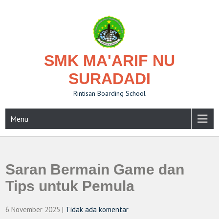
Skip
to
content
SMK MA'ARIF NU
SURADADI
Rintisan Boarding School
Menu
Saran Bermain Game dan
Tips untuk Pemula
6 November 2025
|
Tidak ada komentar