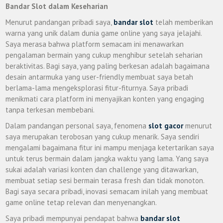
Bandar Slot dalam Keseharian
Menurut pandangan pribadi saya,
bandar slot
telah memberikan
warna yang unik dalam dunia game online yang saya jelajahi.
Saya merasa bahwa platform semacam ini menawarkan
pengalaman bermain yang cukup menghibur setelah seharian
beraktivitas. Bagi saya, yang paling berkesan adalah bagaimana
desain antarmuka yang user-friendly membuat saya betah
berlama-lama mengeksplorasi fitur-fiturnya. Saya pribadi
menikmati cara platform ini menyajikan konten yang engaging
tanpa terkesan membebani.
Dalam pandangan personal saya, fenomena
slot gacor
menurut
saya merupakan terobosan yang cukup menarik. Saya sendiri
mengalami bagaimana fitur ini mampu menjaga ketertarikan saya
untuk terus bermain dalam jangka waktu yang lama. Yang saya
sukai adalah variasi konten dan challenge yang ditawarkan,
membuat setiap sesi bermain terasa fresh dan tidak monoton.
Bagi saya secara pribadi, inovasi semacam inilah yang membuat
game online tetap relevan dan menyenangkan.
Saya pribadi mempunyai pendapat bahwa
bandar slot