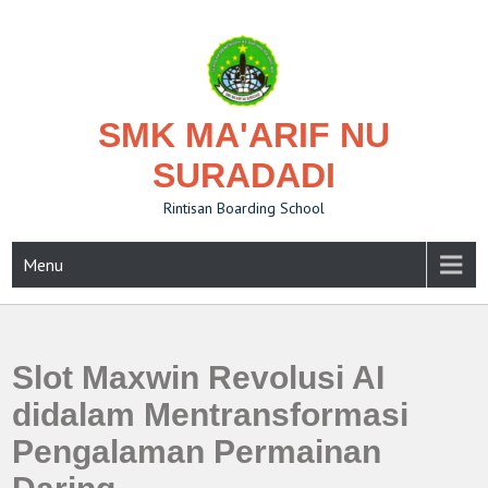
Skip
to
content
SMK MA'ARIF NU
SURADADI
Rintisan Boarding School
Menu
Slot Maxwin Revolusi AI
didalam Mentransformasi
Pengalaman Permainan