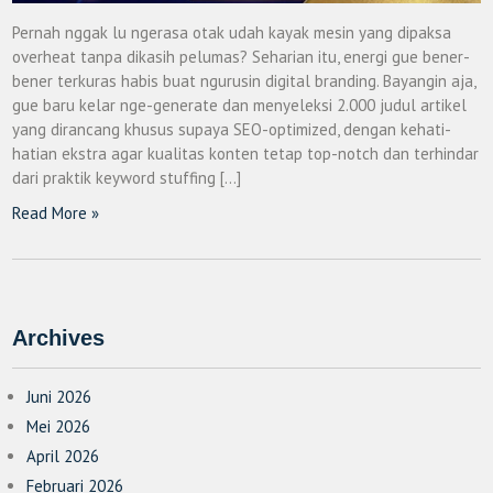
Pernah nggak lu ngerasa otak udah kayak mesin yang dipaksa
overheat tanpa dikasih pelumas? Seharian itu, energi gue bener-
bener terkuras habis buat ngurusin digital branding. Bayangin aja,
gue baru kelar nge-generate dan menyeleksi 2.000 judul artikel
yang dirancang khusus supaya SEO-optimized, dengan kehati-
hatian ekstra agar kualitas konten tetap top-notch dan terhindar
dari praktik keyword stuffing […]
Read More »
Archives
Juni 2026
Mei 2026
April 2026
Februari 2026