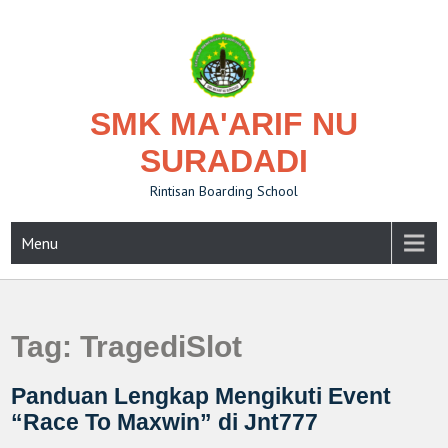
Skip
to
content
SMK MA'ARIF NU
SURADADI
Rintisan Boarding School
Menu
Tag:
TragediSlot
Panduan Lengkap Mengikuti Event
“Race To Maxwin” di Jnt777