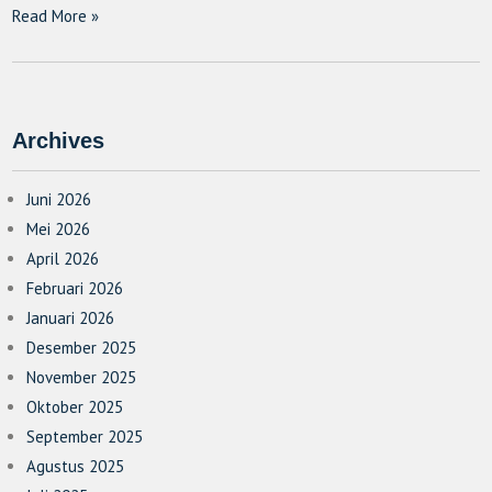
Read More »
Archives
Juni 2026
Mei 2026
April 2026
Februari 2026
Januari 2026
Desember 2025
November 2025
Oktober 2025
September 2025
Agustus 2025