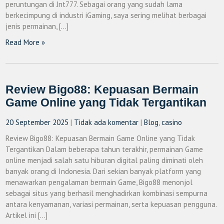
peruntungan di Jnt777. Sebagai orang yang sudah lama
berkecimpung di industri iGaming, saya sering melihat berbagai
jenis permainan, […]
Read More »
Review Bigo88: Kepuasan Bermain
Game Online yang Tidak Tergantikan
20 September 2025
|
Tidak ada komentar
|
Blog
,
casino
Review Bigo88: Kepuasan Bermain Game Online yang Tidak
Tergantikan Dalam beberapa tahun terakhir, permainan Game
online menjadi salah satu hiburan digital paling diminati oleh
banyak orang di Indonesia. Dari sekian banyak platform yang
menawarkan pengalaman bermain Game, Bigo88 menonjol
sebagai situs yang berhasil menghadirkan kombinasi sempurna
antara kenyamanan, variasi permainan, serta kepuasan pengguna.
Artikel ini […]