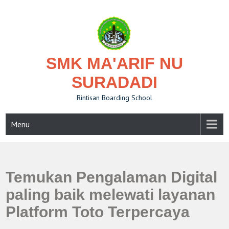
Skip
to
content
SMK MA'ARIF NU
SURADADI
Rintisan Boarding School
Menu
Temukan Pengalaman Digital
paling baik melewati layanan
Platform Toto Terpercaya