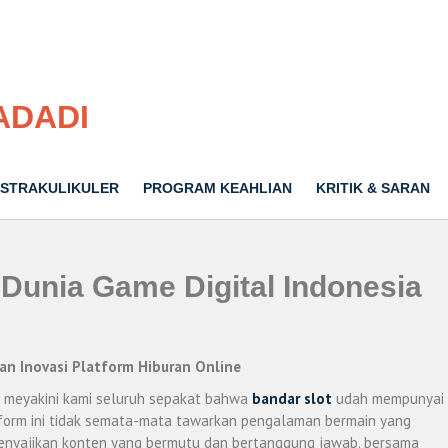
ADADI
STRAKULIKULER
PROGRAM KEAHLIAN
KRITIK & SARAN
Dunia Game Digital Indonesia
n Inovasi Platform Hiburan Online
a meyakini kami seluruh sepakat bahwa
bandar slot
udah mempunyai
atform ini tidak semata-mata tawarkan pengalaman bermain yang
menyajikan konten yang bermutu dan bertanggung jawab. bersama