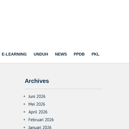
E-LEARNING
UNDUH
NEWS
PPDB
PKL
Archives
Juni 2026
Mei 2026
April 2026
Februari 2026
Januari 2026