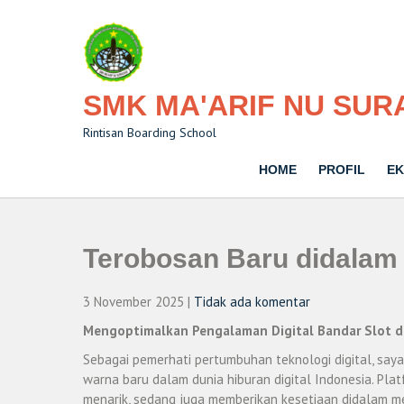
Skip
to
content
SMK MA'ARIF NU SUR
Rintisan Boarding School
HOME
PROFIL
EK
Terobosan Baru didalam 
3 November 2025
|
Tidak ada komentar
Mengoptimalkan Pengalaman Digital Bandar Slot da
Sebagai pemerhati pertumbuhan teknologi digital, say
warna baru dalam dunia hiburan digital Indonesia. Pl
menarik, sedang juga memberikan kesetiaan didalam 