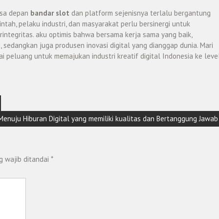
asa depan
bandar slot
dan platform sejenisnya terlalu bergantung
ntah, pelaku industri, dan masyarakat perlu bersinergi untuk
rintegritas. aku optimis bahwa bersama kerja sama yang baik,
 sedangkan juga produsen inovasi digital yang dianggap dunia. Mari
 peluang untuk memajukan industri kreatif digital Indonesia ke leve
Menuju Hiburan Digital yang memiliki kualitas dan Bertanggung Jawab
g wajib ditandai
*