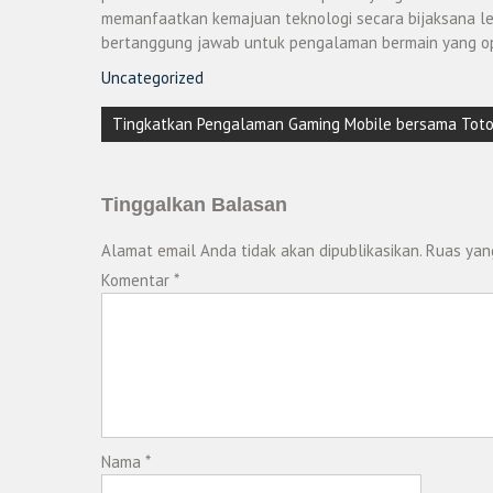
memanfaatkan kemajuan teknologi secara bijaksana lewa
bertanggung jawab untuk pengalaman bermain yang op
Uncategorized
Navigasi
Tingkatkan Pengalaman Gaming Mobile bersama Toto
pos
Tinggalkan Balasan
Alamat email Anda tidak akan dipublikasikan.
Ruas yan
Komentar
*
Nama
*