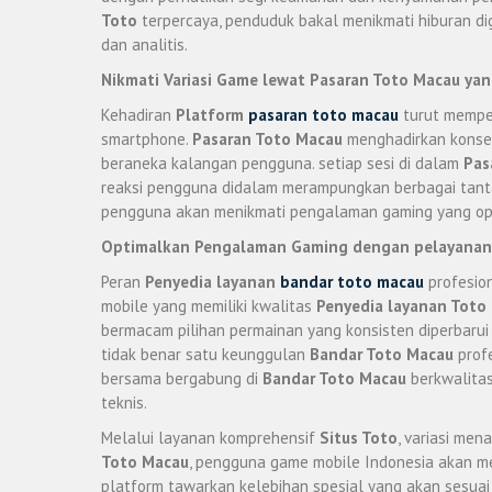
Toto
terpercaya, penduduk bakal menikmati hiburan dig
dan analitis.
Nikmati Variasi Game lewat Pasaran Toto Macau yan
Kehadiran
Platform
pasaran toto macau
turut memper
smartphone.
Pasaran Toto Macau
menghadirkan konsep
beraneka kalangan pengguna. setiap sesi di dalam
Pas
reaksi pengguna didalam merampungkan berbagai tant
pengguna akan menikmati pengalaman gaming yang op
Optimalkan Pengalaman Gaming dengan pelayanan 
Peran
Penyedia layanan
bandar toto macau
profesio
mobile yang memiliki kwalitas
Penyedia layanan Toto
bermacam pilihan permainan yang konsisten diperbarui 
tidak benar satu keunggulan
Bandar Toto Macau
profe
bersama bergabung di
Bandar Toto Macau
berkwalitas
teknis.
Melalui layanan komprehensif
Situs Toto
, variasi men
Toto Macau
, pengguna game mobile Indonesia akan m
platform tawarkan kelebihan spesial yang akan sesuai