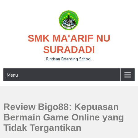
Skip
to
content
SMK MA'ARIF NU
SURADADI
Rintisan Boarding School
Menu
Review Bigo88: Kepuasan
Bermain Game Online yang
Tidak Tergantikan