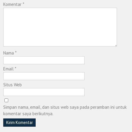
Komentar
*
Nama
*
Email
*
Situs Web
Simpan nama, email, dan situs web saya pada peramban ini untuk
komentar saya berikutnya.