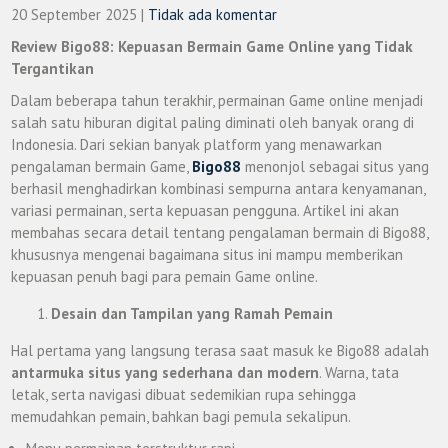
20 September 2025
|
Tidak ada komentar
Review Bigo88: Kepuasan Bermain Game Online yang Tidak
Tergantikan
Dalam beberapa tahun terakhir, permainan Game online menjadi
salah satu hiburan digital paling diminati oleh banyak orang di
Indonesia. Dari sekian banyak platform yang menawarkan
pengalaman bermain Game,
Bigo88
menonjol sebagai situs yang
berhasil menghadirkan kombinasi sempurna antara kenyamanan,
variasi permainan, serta kepuasan pengguna. Artikel ini akan
membahas secara detail tentang pengalaman bermain di Bigo88,
khususnya mengenai bagaimana situs ini mampu memberikan
kepuasan penuh bagi para pemain Game online.
Desain dan Tampilan yang Ramah Pemain
Hal pertama yang langsung terasa saat masuk ke Bigo88 adalah
antarmuka situs yang sederhana dan modern
. Warna, tata
letak, serta navigasi dibuat sedemikian rupa sehingga
memudahkan pemain, bahkan bagi pemula sekalipun.