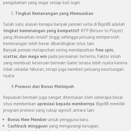
pengalaman yang segar setiap kali login.
Tingkat Kemenangan yang Memuaskan
Salah satu alasan kenapa banyak pemain setia di Bigo88 adalah
tingkat kemenangan yang kompetitif
. RTP (Return to Player)
yang ditawarkan relatif tinggi, sehingga peluang memperoleh
kemenangan lebih besar dibandingkan situs lain.
Banyak pemain melaporkan sering mendapatkan
free spin,
scatter, dan mega win
pada permainan tertentu. Faktor inilah
yang membuat keseruan bermain Game terasa lebih nyata karena
tidak sekadar hiburan, tetapi juga memberi peluang keuntungan
nyata.
Promosi dan Bonus Melimpah
Kepuasan bermain juga sangat ditentukan oleh seberapa besar
situs memberikan
apresiasi kepada membernya
. Bigo88 memiliki
program promosi yang cukup agresif, antara lain:
Bonus New Member
untuk pengguna baru.
Cashback mingguan
yang mengurangi kerugian.